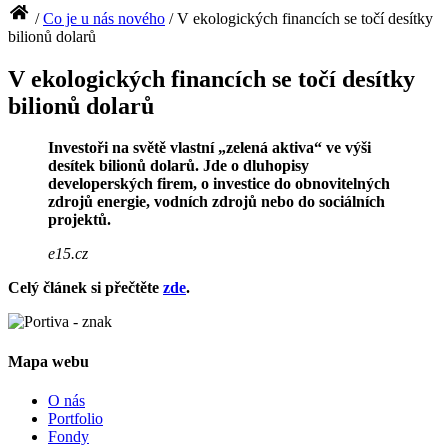
/
Co je u nás nového
/
V ekologických financích se točí desítky
bilionů dolarů
V ekologických financích se točí desítky
bilionů dolarů
Investoři na světě vlastní „zelená aktiva“ ve výši
desítek bilionů dolarů. Jde o dluhopisy
developerských firem, o investice do obnovitelných
zdrojů energie, vodních zdrojů nebo do sociálních
projektů.
e15.cz
Celý článek si přečtěte
zde
.
Mapa webu
O nás
Portfolio
Fondy