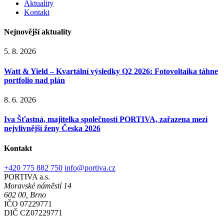
Aktuality
Kontakt
Nejnovější aktuality
5. 8. 2026
Watt & Yield – Kvartální výsledky Q2 2026: Fotovoltaika táhne
portfolio nad plán
8. 6. 2026
Iva Šťastná, majitelka společnosti PORTIVA, zařazena mezi
nejvlivnější ženy Česka 2026
Kontakt
+420 775 882 750
info@portiva.cz
PORTIVA a.s.
Moravské náměstí 14
602 00, Brno
IČO 07229771
DIČ CZ07229771