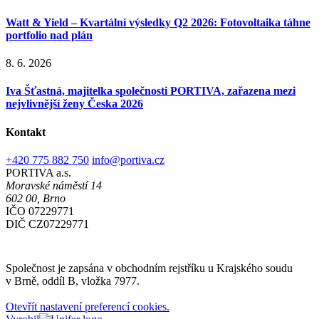
Watt & Yield – Kvartální výsledky Q2 2026: Fotovoltaika táhne
portfolio nad plán
8. 6. 2026
Iva Šťastná, majitelka společnosti PORTIVA, zařazena mezi
nejvlivnější ženy Česka 2026
Kontakt
+420 775 882 750
info@portiva.cz
PORTIVA a.s.
Moravské náměstí 14
602 00, Brno
IČO 07229771
DIČ CZ07229771
Společnost je zapsána v obchodním rejstříku u Krajského soudu
v Brně, oddíl B, vložka 7977.
Otevřít nastavení preferencí cookies.