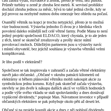
část zabírá výtah, rozvaděče a žebřík, přesto je větší, než působí.
Průměr turbíny u země je zhruba šest metrů. K servisní prohlídce
dochází zhruba jednou za měsíc, bývá to také jediná chvíle, kdy se
její provoz na nezbytně nutnou dobu omezuje bez ohledu na počasí.
Osamělý větrník na kopci je trochu netypický, přesto je to možná
vize budoucnosti. Výstavba jednoho či dvou je z hlediska všech
povolení daleko reálnější než celé větrné farmy. Podle Mana to není
jediný projekt společnosti ELDACO, který chystala, je to ale jeden
z těch, které se skutečně zrealizovaly a prošly skrze státní
povolovací moloch. Důležitým partnerem jsou u výstavby navíc
i místní obyvatelé, bez jejichž souhlasu je výstavba větrníků velmi
komplikovaná.
Je libo podíl v elektrárně?
Společnost se tak inspirovala v zahraničí a začala větrné elektrárny
stavět jako občanské. „Občané v okruhu patnácti kilometrů od
elektrárny si během plánování větrníku mohli nakoupit akcie za
symbolickou jednu korunu. Když pak skutečně začala výstavba,
otevřely se jim dveře k nákupu dalších akcií ve vyšších hodnotách
a podle výše svého vkladu se stali spoluvlastníky a dnes dostávají
vyplácené dividendy,“ popisuje Man. Návratnost investice v případě
občanských elektráren se pak pohybuje okolo pěti až deseti let.
Občané si na projekt koupili akcie a dnes z něj pobírají dividendy.