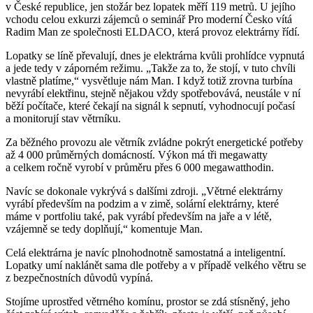
v České republice, jen stožár bez lopatek měří 119 metrů. U jejího
vchodu celou exkurzi zájemců o seminář Pro moderní Česko vítá
Radim Man ze společnosti ELDACO, která provoz elektrárny řídí.
Lopatky se líně převalují, dnes je elektrárna kvůli prohlídce vypnutá
a jede tedy v záporném režimu. „Takže za to, že stojí, v tuto chvíli
vlastně platíme,“ vysvětluje nám Man. I když totiž zrovna turbína
nevyrábí elektřinu, stejně nějakou vždy spotřebovává, neustále v ní
běží počítače, které čekají na signál k sepnutí, vyhodnocují počasí
a monitorují stav větrníku.
Za běžného provozu ale větrník zvládne pokrýt energetické potřeby
až 4 000 průměrných domácností. Výkon má tři megawatty
a celkem ročně vyrobí v průměru přes 6 000 megawatthodin.
Navíc se dokonale vykrývá s dalšími zdroji. „Větrné elektrárny
vyrábí především na podzim a v zimě, solární elektrárny, které
máme v portfoliu také, pak vyrábí především na jaře a v létě,
vzájemně se tedy doplňují,“ komentuje Man.
Celá elektrárna je navíc plnohodnotně samostatná a inteligentní.
Lopatky umí naklánět sama dle potřeby a v případě velkého větru se
z bezpečnostních důvodů vypíná.
Stojíme uprostřed větrného komínu, prostor se zdá stísněný, jeho