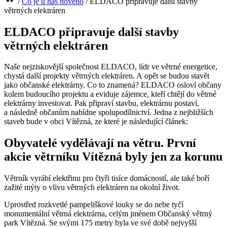
/
Co je u nás nového
/
ELDACO připravuje další stavby
větrných elektráren
ELDACO připravuje další stavby
větrných elektráren
Naše nejziskovější společnost ELDACO, lídr ve větrné energetice,
chystá další projekty větrných elektráren. A opět se budou stavět
jako občanské elektrárny. Co to znamená? ELDACO osloví občany
kolem budoucího projektu a eviduje zájemce, kteří chtějí do větrné
elektrárny investovat. Pak připraví stavbu, elektrárnu postaví,
a následně občanům nabídne spolupodílnictví. Jedna z nejbližších
staveb bude v obci Vítězná, ze které je následující článek:
Obyvatelé vydělávají na větru. První
akcie větrníku Vítězná byly jen za korunu
Větrník vyrábí elektřinu pro čtyři tisíce domácností, ale také boří
zažité mýty o vlivu větrných elektráren na okolní život.
Uprostřed rozkvetlé pampeliškové louky se do nebe tyčí
monumentální větrná elektrárna, celým jménem Občanský větrný
park Vítězná. Se svými 175 metry byla ve své době nejvyšší