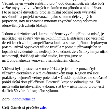
Větrník nejen vyrábí elektřinu pro 4 000 domácností, ale také boří
zažité mýty o vlivu větrných elektráren na přírodu a okolní život.
I to je možná důvodem, proč se místní občané proti výstavbě
nevzbouřili a projekt nezarazili, jako se tomu děje v jiných
případech, kdy neznalost a mnohdy zbytečné obavy výstavbu
obnovitelných zdrojů blokují.
Jednou z dezinformací, kterou můžeme vyvrátit přímo na místě, je
například její špatný vliv na okolní hmyz. Elektrárnu i po více než
deseti letech zdobí pampelišková louka a sousedí přímo s řepkovým
polem. Různí opylovači všude bzučí a z pomalu převalujících se
lopatek si evidentně nic nedělají. Skutečnost, že větrníky hmyz nijak
neomezují, dokládají ale také studie, kterým jsme se
na Obnovitelně.cz věnovali v samostatném článku.
Vítězná byla postavena v roce 2014 a je jednou z pouze čtyř
větrných elektráren v Královéhradeckém kraji. Region má sice
prakticky nejmenší větrný potenciál v České republice, ale současně
pořád skýtá dost příležitostí. Potenciál kraje se odhaduje na 150
megawattů instalovaného výkonu, stát by v něm mohlo proto ještě
dalších 50 větrníků stejného výkonu.
Zdroj:
obnovitelne.cz
Celý článek si přečtěte
zde
.